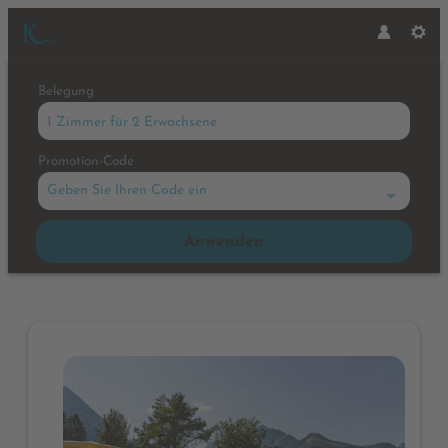
Belegung
1 Zimmer
für
2 Erwachsene
Promotion-Code
Geben Sie Ihren Code ein
Anwenden
Angebotsdetails für Spring Fee