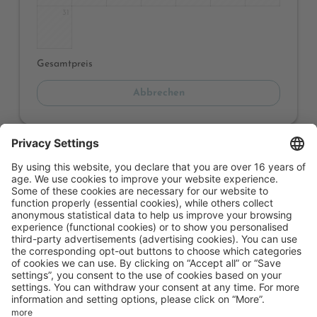
31
Gesamtpreis
Abbrechen
Dieses Angebot ist leider nicht
mehr verfügbar
Alle Angebote und Preise
anzeigen
Nicht gefunden was Sie suchen? Klicken Sie hier um alle
unsere Angebote zu sehen