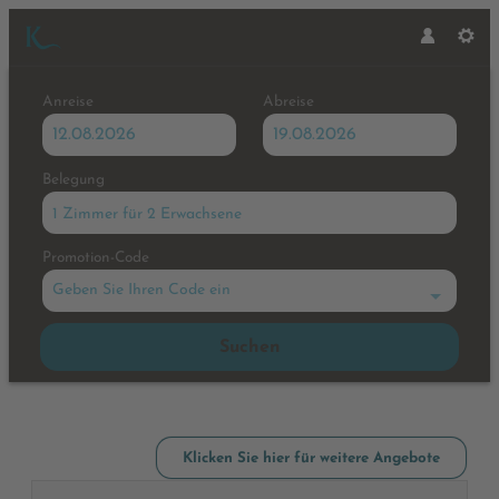
Anreise
Abreise
Belegung
1 Zimmer
für
2 Erwachsene
Promotion-Code
Geben Sie Ihren Code ein
Suchen
Hotel Karlwirt - Unsere verfüg
Klicken Sie hier für weitere Angebote