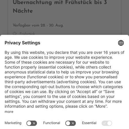
Übernachtung mit Frühstück bis 3
Nächte
Verfügbar vom 28. - 30. Aug.
Frühstück
2 Nächte
560,00 €
Buchen für
28. - 30. Aug.
Freitag - Sonntag
Alle Angebote anzeigen
Hotel Karlwirt
Golfplatzstraße 1
Pertisau am Achensee
Tirol
Österreich