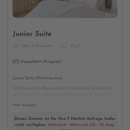
2
Junior Suite
2
Max.: 2 Personen
27
m
Doppelbett (Kingsize)
Junior Suite (Nichtraucher)
Schlafraum mit Boxspringbett, Holzboden, Schrank für
viele Klamotten, gemütliche Sitzgelegenheit, Garderobe,
Radio, Safe, Telefon, Sat-TV, Badezimmer mit Dusche
Mehr anzeigen
und WC, Föhn, Kosmetikspiegel, Wellnesstasche mit
Bademänteln und Badetüchern, Balkon mit frischer
Bergluft und herrlichem Bergpanorama
Dieses Zimmer ist für Ihre 7 Nächte Anfrage leider
nicht verfügbar:
Mittwoch - Mittwoch
(
12. - 19. Aug.,
(Abweichungen bei Möblierung und Raumaufteilung