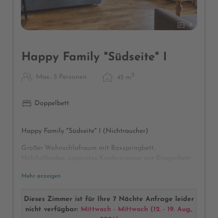
6
Happy Family "Südseite" I
2
Max.: 5 Personen
45
m
Doppelbett
Happy Family "Südseite" I (Nichtraucher)
Großer Wohnschlafraum mit Boxspringbett,
Holzfußboden, separates Kinderzimmer mit Etagenbett
und Schiebetür, Vorraum mit großem Schrank für viele
Mehr anzeigen
Klamotten, modernes neues Badezimmer mit Fenster,
Dusche und WC, Föhn, Kosmetikspiegel, Wellnesstasche
mit Bademänteln und Badetüchern, Safe, Radio, Telefon,
Dieses Zimmer ist für Ihre 7 Nächte Anfrage leider
Sat-TV, Safe, Schreibtisch, 2 Sonnenbalkone mit
nicht verfügbar:
Mittwoch - Mittwoch
(
12. - 19. Aug.,