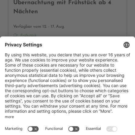
Übernachtung mit Frühstück ab 4
Nächten
Verfügbar vom 12. - 17. Aug.
Frühstück
5 Nächte
1.750,00 €
Buchen für
12. - 17. Aug.
Mittwoch - Montag
Alle Angebote anzeigen
Hotel Karlwirt
Golfplatzstraße 1
Pertisau am Achensee
Tirol
Österreich