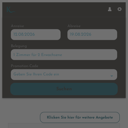
Anreise
Abreise
Belegung
1 Zimmer
für
2 Erwachsene
Promotion-Code
Geben Sie Ihren Code ein
Suchen
Hotel Karlwirt - Unsere verfüg
Klicken Sie hier für weitere Angebote