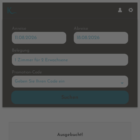
Anreise
Abreise
Belegung
1 Zimmer
für
2 Erwachsene
Promotion-Code
Geben Sie Ihren Code ein
Suchen
Hotel Karlwirt - Unsere verfüg
Ausgebucht!