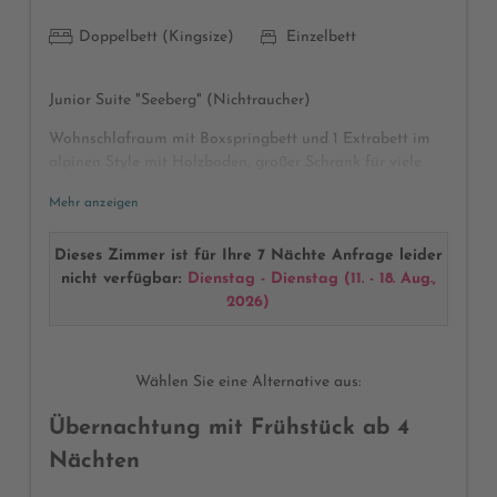
Doppelbett (Kingsize)
Einzelbett
Junior Suite "Seeberg" (Nichtraucher)
Wohnschlafraum mit Boxspringbett und 1 Extrabett im
alpinen Style mit Holzboden, großer Schrank für viele
Klamotten, Garderobe, modernes Badezimmer mit
Mehr anzeigen
Dusche und getrenntes WC, Föhn, Kosmetikspiegel,
Wellnesstasche mit Bademänteln und Badetüchern,
Radio, Telefon, Safe, Sat-TV, Balkon auf der Nordseite
Dieses Zimmer ist für Ihre 7 Nächte Anfrage leider
mit Blick auf den Seeberg
nicht verfügbar:
Dienstag - Dienstag
(
11. - 18. Aug.,
2026
)
(Abweichungen bei Möblierung und Raumaufteilung
möglich)
Wählen Sie eine Alternative aus:
Übernachtung mit Frühstück ab 4
Nächten