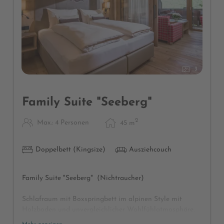
3
Family Suite "Seeberg"
2
Max.: 4 Personen
45
m
Doppelbett (Kingsize)
Ausziehcouch
Family Suite "Seeberg" (Nichtraucher)
Schlafraum mit Boxspringbett im alpinen Style mit
Holzboden und unvergleichlicher Wohlfühlatmosphäre,
separates Wohnzimmer mit Kuschelcouch, Schreibtisch