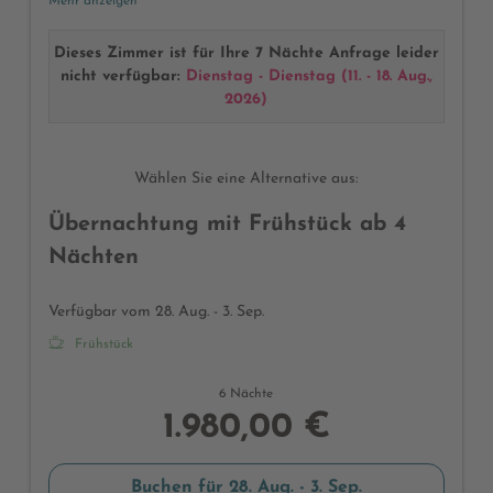
Mehr anzeigen
und Schiebetür, begehbarer Schrank, Garderobe, großes
modernes Badezimmer mit Dusche & Badewanne und
Dieses Zimmer ist für Ihre 7 Nächte Anfrage leider
getrenntes WC, Föhn, Kosmetikspiegel, Radio, Telefon,
nicht verfügbar:
Dienstag - Dienstag
(
11. - 18. Aug.,
Sat-TV, Safe, Balkon mit frischer Bergluft und Blick auf
2026
)
den Seeberg, Wellnesstasche mit Bademänteln und
Badetüchern
Wählen Sie eine Alternative aus:
Übernachtung mit Frühstück ab 4
Nächten
Verfügbar vom 28. Aug. - 3. Sep.
Frühstück
6 Nächte
1.980,00 €
Buchen für
28. Aug. - 3. Sep.