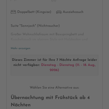
Doppelbett (Kingsize)
Ausziehcouch
Suite "Sonnjoch" (Nichtraucher)
Großer Wohnschlafraum mit Boxspringbett und
Kuschelcouch im alpinen Style mit Holzboden und
unvergleichlicher Wohlfühlatmosphäre, großer Schrank
Mehr anzeigen
für viele Klamotten, Garderobe, Dusche und getrenntes
WC, Föhn, Kosmetikspiegel, Wellnesstasche mit
Bademänteln und Badetüchern, Radio, Safe, Telefon, Sat-
Dieses Zimmer ist für Ihre 7 Nächte Anfrage leider
TV mit TV Zeitschrift, Sonnenbalkon mit frischer
nicht verfügbar:
Dienstag - Dienstag
(
11. - 18. Aug.,
Bergluft und herrlichem Bergpanorama
2026
)
(Abweichungen bei Möblierung und Raumaufteilung
möglich)
Wählen Sie eine Alternative aus:
Übernachtung mit Frühstück ab 4
Nächten