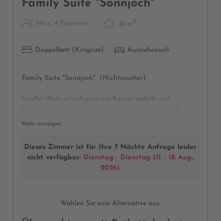
Family Suite "Sonnjoch"
2
Max.: 4 Personen
45
m
Doppelbett (Kingsize)
Ausziehcouch
Family Suite "Sonnjoch" (Nichtraucher)
Großer Wohnschlafraum mit Boxspringbett und
Kuschelcouch im alpinen Style mit Holzboden und
unvergleichlicher Wohlfühlatmosphäre, begehbarer
Mehr anzeigen
Schrank für viele Klamotten, Garderobe, Telefon, Satz-TV,
Safe, Schreibtisch, modernes großes Badezimmer mit
Dieses Zimmer ist für Ihre 7 Nächte Anfrage leider
Dusche und separates WC, Föhn, Kosmetikspiegel,
nicht verfügbar:
Dienstag - Dienstag
(
11. - 18. Aug.,
Wellnesstasche mit Bademänteln und Badetüchern, 2
2026
)
Sonnenbalkone mit frischer Bergluft und herrlichem Blick
auf den Alpenpark Karwendel
Wählen Sie eine Alternative aus: