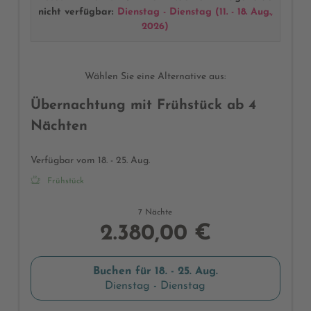
TV, Balkon mit frischer Bergluft und Blick zum Achensee
nicht verfügbar:
Dienstag - Dienstag
(
11. - 18. Aug.,
2026
)
(Abweichungen bei Möblierung und Raumaufteilung
möglich)
Wählen Sie eine Alternative aus:
Übernachtung mit Frühstück ab 4
Nächten
Verfügbar vom 18. - 25. Aug.
Frühstück
7 Nächte
2.380,00 €
Buchen für
18. - 25. Aug.
Dienstag - Dienstag