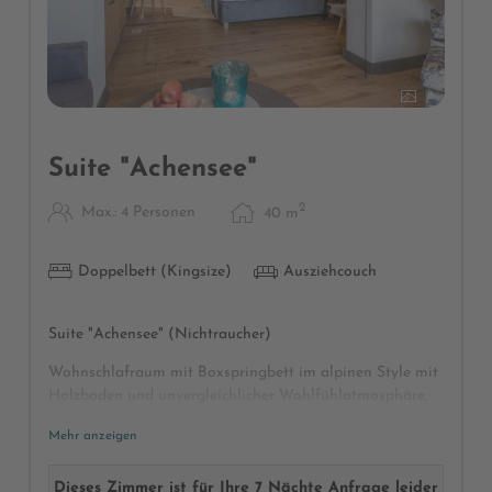
8
Suite "Achensee"
2
Max.: 4 Personen
40
m
Doppelbett (Kingsize)
Ausziehcouch
Suite "Achensee" (Nichtraucher)
Wohnschlafraum mit Boxspringbett im alpinen Style mit
Holzboden und unvergleichlicher Wohlfühlatmosphäre,
großer Schrank für viele Klamotten, Garderobe,
Mehr anzeigen
modernes neues Badezimmer mit Dusche und getrenntes
WC, Föhn, Kosmetikspiegel, Wellnesstasche mit
Bademänteln und Badetüchern, Radio, Telefon, Safe, Sat-
Dieses Zimmer ist für Ihre 7 Nächte Anfrage leider