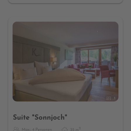
3
Suite "Sonnjoch"
2
Max.: 4 Personen
35
m