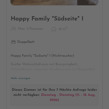
6
Happy Family "Südseite" I
2
Max.: 5 Personen
45
m
Doppelbett
Happy Family "Südseite" I (Nichtraucher)
Großer Wohnschlafraum mit Boxspringbett,
Holzfußboden, separates Kinderzimmer mit Etagenbett
und Schiebetür, Vorraum mit großem Schrank für viele
Mehr anzeigen
Klamotten, modernes neues Badezimmer mit Fenster,
Dusche und WC, Föhn, Kosmetikspiegel, Wellnesstasche
mit Bademänteln und Badetüchern, Safe, Radio, Telefon,
Dieses Zimmer ist für Ihre 7 Nächte Anfrage leider
Sat-TV, Safe, Schreibtisch, 2 Sonnenbalkone mit
nicht verfügbar:
Dienstag - Dienstag
(
11. - 18. Aug.,
herrlichem Blick auf den Alpenpark Karwendel
2026
)
(Abweichungen bei Möblierung und Raumaufteilung