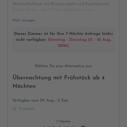
Wohnschlafraum mit Boxspringbett und Kuschelcouch,
Radio, Telefon, Sat-TV, Safe, Badezimmer mit
Regenschauerdusche und WC, Haarföhn,
Mehr anzeigen
Kosmetikspiegel, Sonnenbalkon mit herrlichen Blick auf
den Alpenpark Karwendel, großer Schrank für viele
Klamotten, Verbindungsgang zum separaten
Dieses Zimmer ist für Ihre 7 Nächte Anfrage leider
Kinderzimmer mit Etagenbetten und eigenem TV sowie
nicht verfügbar:
Dienstag - Dienstag
(
11. - 18. Aug.,
Schreibtisch
2026
)
Wählen Sie eine Alternative aus:
Übernachtung mit Frühstück ab 4
Nächten
Verfügbar vom 29. Aug. - 5. Sep.
Frühstück
7 Nächte