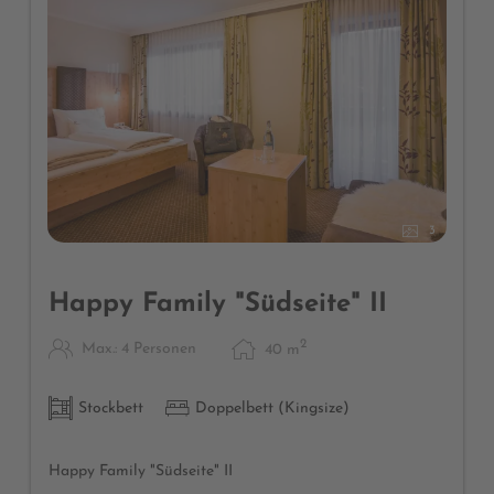
3
Happy Family "Südseite" II
2
Max.: 4 Personen
40
m
Stockbett
Doppelbett (Kingsize)
Happy Family "Südseite" II